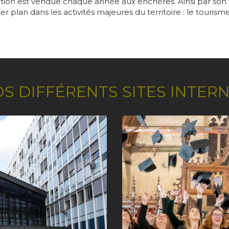
ion est vendue chaque année aux enchères. Ainsi par son p
plan dans les activités majeures du territoire : le tourisme 
S DIFFÉRENTS SITES INTER
Image