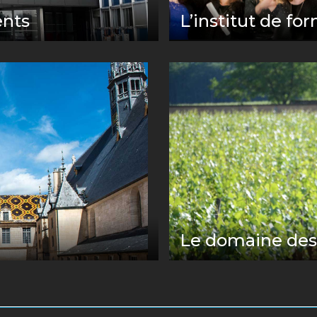
Titre
ents
L’institut de fo
Image
Titre
Le domaine des