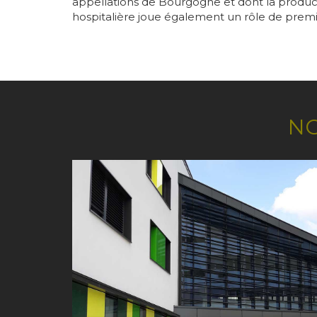
appellations de Bourgogne et dont la product
hospitalière joue également un rôle de premier 
NO
Image